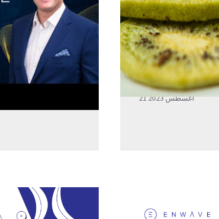
تشارك EnWave في معرض أنوتيك - معرض الهند
ن
21 أغسطس 2023