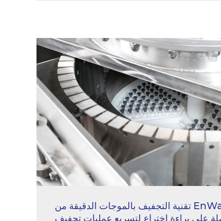
تقنية التجفيف بالموجات الدقيقة من EnWave
لة على براءة اختراع لتسريع عمليات تجفيف