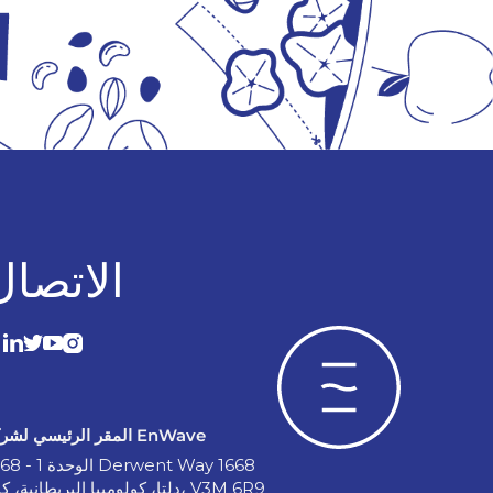
الاتصال
المقر الرئيسي لشركة EnWave
الوحدة 1 - 1668 Derwent Way 1668
دلتا، كولومبيا البريطانية، كندا، V3M 6R9