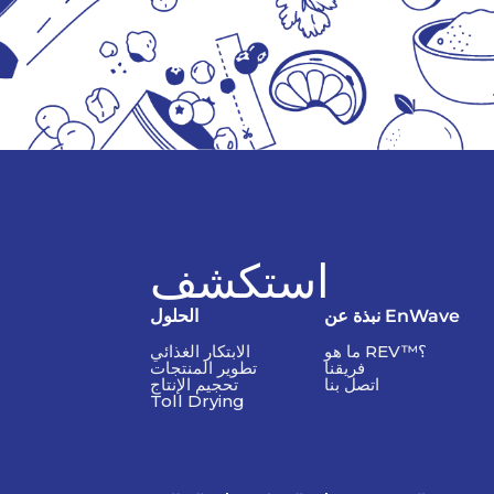
استكشف
نبذة عن EnWave
الحلول
ما هو REV™؟
الابتكار الغذائي
فريقنا
تطوير المنتجات
اتصل بنا
تحجيم الإنتاج
Toll Drying