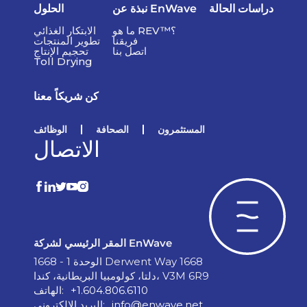
دراسات الحالة
نبذة عن EnWave
الحلول
ما هو REV™؟
الابتكار الغذائي
فريقنا
تطوير المنتجات
اتصل بنا
تحجيم الإنتاج
Toll Drying
كن شريكاً معنا
المستثمرون
الصحافة
الوظائف
الاتصال
المقر الرئيسي لشركة EnWave
الوحدة 1 - 1668 Derwent Way 1668
دلتا، كولومبيا البريطانية، كندا، V3M 6R9
+1.604.806.6110
الهاتف:
info@enwave.net
البريد الإلكتروني: