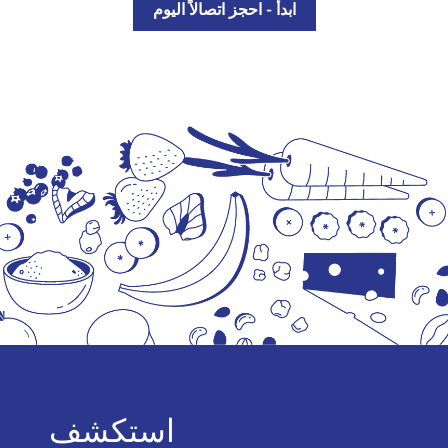
ابدأ - احجز اتصالاً اليوم
استكشف