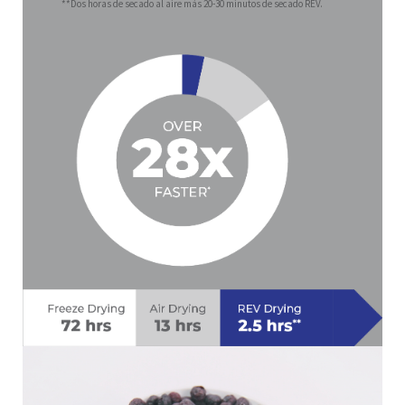
**Dos horas de secado al aire más 20-30 minutos de secado REV.