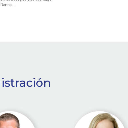
 Danna...
istración