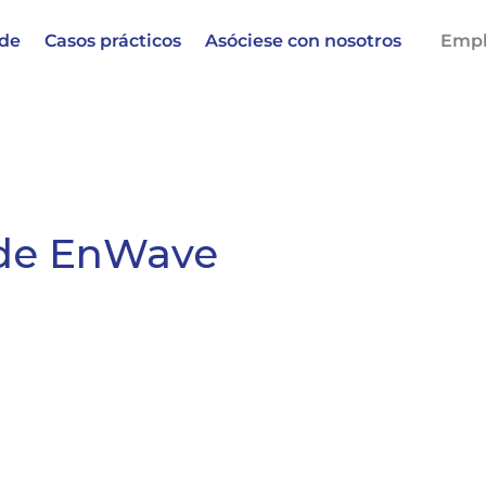
 de
Casos prácticos
Asóciese con nosotros
Empl
 de EnWave