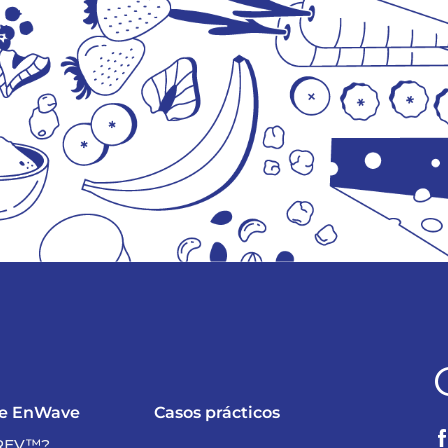
de EnWave
Casos prácticos
 REV™?