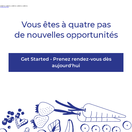
entrée entrée entrée entrée entrée
Navigation
←
plus ancien
des
postes
Vous êtes à quatre pas
de nouvelles opportunités
Get Started - Prenez rendez-vous dès
aujourd'hui