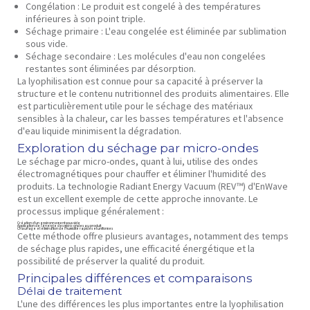
Congélation :
Le produit est congelé à des températures
inférieures à son point triple.
Séchage primaire :
L'eau congelée est éliminée par sublimation
sous vide.
Séchage secondaire :
Les molécules d'eau non congelées
restantes sont éliminées par désorption.
La lyophilisation est connue pour sa capacité à préserver la
structure et le contenu nutritionnel des produits alimentaires. Elle
est particulièrement utile pour le séchage des matériaux
sensibles à la chaleur, car les basses températures et l'absence
d'eau liquide minimisent la dégradation.
Exploration du séchage par micro-ondes
Le séchage par micro-ondes, quant à lui, utilise des ondes
électromagnétiques pour chauffer et éliminer l'humidité des
produits. La technologie Radiant Energy Vacuum (REV™) d'EnWave
est un excellent exemple de cette approche innovante. Le
processus implique généralement :
Création d'un environnement sous vide
Application de l'énergie des micro-ondes au produit
Chauffage et élimination de l'humidité rapides et uniformes
Cette méthode offre plusieurs avantages, notamment des temps
de séchage plus rapides, une efficacité énergétique et la
possibilité de préserver la qualité du produit.
Principales différences et comparaisons
Délai de traitement
L'une des différences les plus importantes entre la lyophilisation