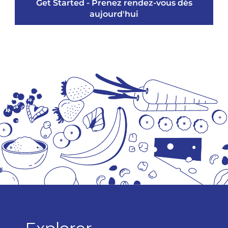
Get Started - Prenez rendez-vous dès
aujourd'hui