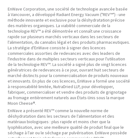
EnWave Corporation, une société de technologie avancée basée
à Vancouver, a développé Radiant Energy Vacuum ("REV™") - une
méthode innovante et exclusive pour la déshydratation précise
des matières organiques. La viabilité commerciale de la
technologie REV™ a été démontrée et connaît une croissance
rapide sur plusieurs marchés verticaux dans les secteurs de
l'alimentation, du cannabis légal et des produits pharmaceutiques.
La stratégie d'EnWave consiste à signer des licences
commerciales assorties de redevances avec des leaders de
l'industrie dans de multiples secteurs verticaux pour l'utilisation
de la technologie REV™. La société a signé plus de vingt licences
génératrices de redevances à ce jour, ouvrant huit secteurs de
marché distincts pour la commercialisation de produits nouveaux
et innovants. En plus de ces licences, EnWave a formé une société
à responsabilité limitée, NutraDried LLP, pour développer,
fabriquer, commercialiser et vendre des produits de grignotage
au fromage entièrement naturels aux États-Unis sous la marque
Moon Cheese®.
EnWave a présenté REV™ comme la nouvelle norme de
déshydratation dans les secteurs de l'alimentation et des
matériaux biologiques : plus rapide et moins cher que la
lyophilisation, avec une meilleure qualité de produit final que le
séchage à l'air ou le séchage par pulvérisation. EnWave possède