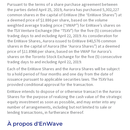
Pursuant to the terms of a share purchase agreement between
the parties dated April 25, 2019, Aurora has purchased 5,302,227
common shares in the capital of EnWave (the “EnWave Shares”) at
a deemed price of $1.886 per share, based on the volume
weighted average trading price (“VWAP”) for EnWave’s shares on
the TSX Venture Exchange (the “TSXV”) for the five (5) consecutive
trading days to and including April 22, 2019. As consideration for
the EnWave Shares, Aurora issued to EnWave 840,576 common
shares in the capital of Aurora (the “Aurora Shares”) at a deemed
price of $11.8966 per share, based on the VWAP for Aurora’s
shares on the Toronto Stock Exchange for the five (5) consecutive
trading days to and including April 22, 2019.
Each of the EnWave Shares and the Aurora Shares will be subject
to a hold period of four months and one day from the date of
issuance pursuant to applicable securities laws. The TSXV has
provided conditional approval for the transaction.
EnWave intends to dispose of or otherwise transact in the Aurora
Shares for the purpose of realizing the cash value of the strategic
equity investment as soon as possible, and may enter into any
number of arrangements, including but not limited to sale or
lending transactions, in furtherance thereof.
À propos d'EnWave