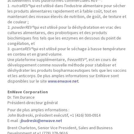
actuellement trois plateformes commerciales REV™ :
1.
nutraREV®
qui est utilisé dans l'industrie alimentaire pour sécher
les produits alimentaires rapidement et à faible coût, tout en
maintenant des niveaux élevés de nutrition, de goût, de texture et
de couleur ;
2.
powderREV®
qui est utilisé pour la déshydratation en vrac des
cultures alimentaires, des probiotiques et des produits
biochimiques fins tels que les enzymes en dessous du point de
congélation, et
3.
quantaREV®
qui est utilisé pour le séchage à basse température
en continu et en grand volume.
Une plateforme supplémentaire,
freezeREV®
, est en cours de
développement comme nouvelle méthode pour stabiliser et
déshydrater les produits biopharmaceutiques tels que les vaccins
et les anticorps. De plus amples informations sur EnWave sont
disponibles sur le site
www.enwave.net.
EnWave Corporation
Dr. Tim Durance
Président-directeur général
Pour de plus amples informations :
John Budreski, président exécutif, +1 (416) 930-0914
E-mail :
jbudreski@enwave.net
Brent Charleton, Senior Vice President, Sales and Business
Development at +1 (778) 378-9616